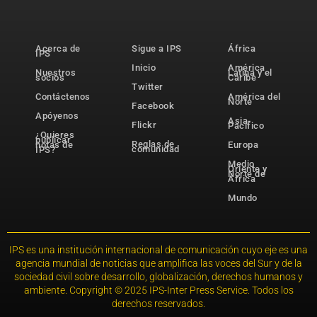
Acerca de
Sigue a IPS
África
IPS
Inicio
América
Nuestros
Latina y el
socios
Caribe
Twitter
Contáctenos
América del
Norte
Facebook
Apóyenos
Asia-
Flickr
Pacífico
¿Quieres
publicar
Reglas de
notas de
Europa
comunidad
IPS?
Medio
Oriente y
Norte de
África
Mundo
IPS es una institución internacional de comunicación cuyo eje es una
agencia mundial de noticias que amplifica las voces del Sur y de la
sociedad civil sobre desarrollo, globalización, derechos humanos y
ambiente. Copyright © 2025 IPS-Inter Press Service. Todos los
derechos reservados.