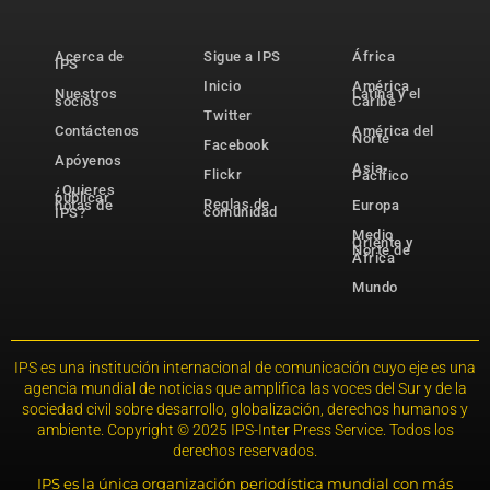
Acerca de
Sigue a IPS
África
IPS
Inicio
América
Nuestros
Latina y el
socios
Caribe
Twitter
Contáctenos
América del
Norte
Facebook
Apóyenos
Asia-
Flickr
Pacífico
¿Quieres
publicar
Reglas de
notas de
Europa
comunidad
IPS?
Medio
Oriente y
Norte de
África
Mundo
IPS es una institución internacional de comunicación cuyo eje es una
agencia mundial de noticias que amplifica las voces del Sur y de la
sociedad civil sobre desarrollo, globalización, derechos humanos y
ambiente. Copyright © 2025 IPS-Inter Press Service. Todos los
derechos reservados.
IPS es la única organización periodística mundial con más