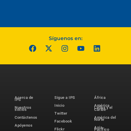
Síguenos en:
Acerca de
Sigue a IPS
África
IPS
Inicio
América
Nuestros
Latina y el
socios
Caribe
Twitter
Contáctenos
América del
Norte
Facebook
Apóyenos
Asia-
Flickr
Pacífico