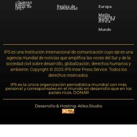
¿Quieres
publicar
Reglas de
notas de
Europa
comunidad
IPS?
Medio
Oriente y
Norte de
África
Mundo
IPS es una institución internacional de comunicación cuyo eje es una
agencia mundial de noticias que amplifica las voces del Sur y de la
sociedad civil sobre desarrollo, globalización, derechos humanos y
ambiente. Copyright © 2025 IPS-Inter Press Service. Todos los
derechos reservados.
IPS es la única organización periodística mundial con más
personal y corresponsales en el mundo en desarrollo que en los
países ricos. DONAR
Desarrollo & Hosting: Atiko.Studio