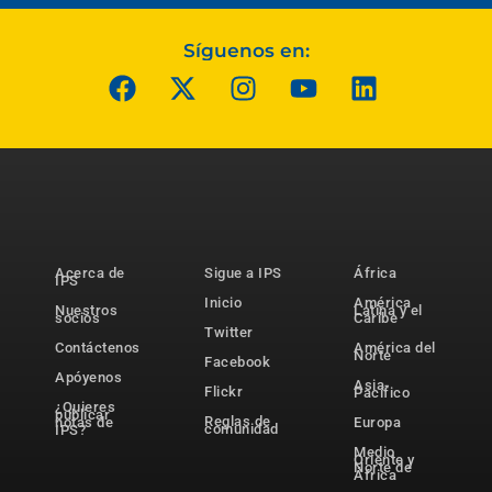
Síguenos en:
Acerca de
Sigue a IPS
África
IPS
Inicio
América
Nuestros
Latina y el
socios
Caribe
Twitter
Contáctenos
América del
Norte
Facebook
Apóyenos
Asia-
Flickr
Pacífico
¿Quieres
publicar
Reglas de
notas de
Europa
comunidad
IPS?
Medio
Oriente y
Norte de
África