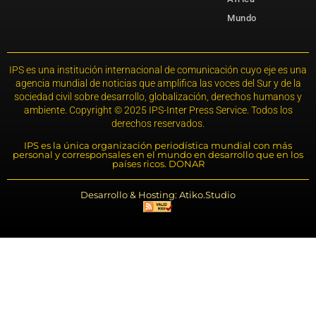
Mundo
IPS es una institución internacional de comunicación cuyo eje es una
agencia mundial de noticias que amplifica las voces del Sur y de la
sociedad civil sobre desarrollo, globalización, derechos humanos y
ambiente. Copyright © 2025 IPS-Inter Press Service. Todos los
derechos reservados.
IPS es la única organización periodística mundial con más
personal y corresponsales en el mundo en desarrollo que en los
países ricos. DONAR
Desarrollo & Hosting: Atiko.Studio