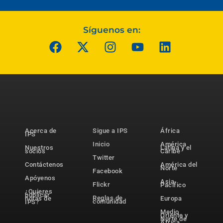
Síguenos en:
Acerca de
Sigue a IPS
África
IPS
Inicio
América
Nuestros
Latina y el
socios
Caribe
Twitter
Contáctenos
América del
Norte
Facebook
Apóyenos
Asia-
Flickr
Pacífico
¿Quieres
publicar
Reglas de
notas de
Europa
comunidad
IPS?
Medio
Oriente y
Norte de
África