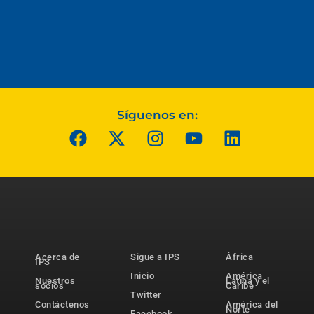
Síguenos en:
Acerca de
Sigue a IPS
África
IPS
Inicio
América
Nuestros
Latina y el
socios
Caribe
Twitter
Contáctenos
América del
Norte
Facebook