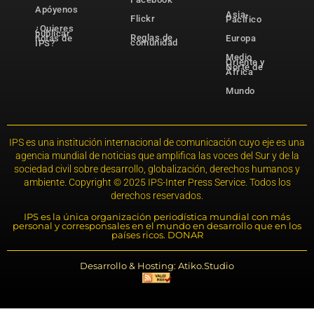
Apóyenos
Asia-
Flickr
Pacífico
¿Quieres
publicar
Reglas de
notas de
Europa
comunidad
IPS?
Medio
Oriente y
Norte de
África
Mundo
IPS es una institución internacional de comunicación cuyo eje es una
agencia mundial de noticias que amplifica las voces del Sur y de la
sociedad civil sobre desarrollo, globalización, derechos humanos y
ambiente. Copyright © 2025 IPS-Inter Press Service. Todos los
derechos reservados.
IPS es la única organización periodística mundial con más
personal y corresponsales en el mundo en desarrollo que en los
países ricos. DONAR
Desarrollo & Hosting: Atiko.Studio