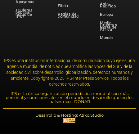
Apóyenos
Asia-
Flickr
Pacífico
¿Quieres
publicar
Reglas de
notas de
Europa
comunidad
IPS?
Medio
Oriente y
Norte de
África
Mundo
IPS es una institución internacional de comunicación cuyo eje es una
agencia mundial de noticias que amplifica las voces del Sur y de la
sociedad civil sobre desarrollo, globalización, derechos humanos y
ambiente. Copyright © 2025 IPS-Inter Press Service. Todos los
derechos reservados.
IPS es la única organización periodística mundial con más
personal y corresponsales en el mundo en desarrollo que en los
países ricos. DONAR
Desarrollo & Hosting: Atiko.Studio