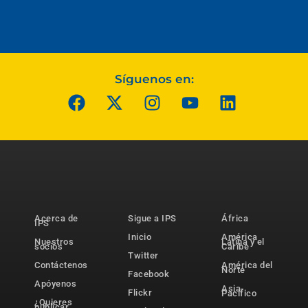
Síguenos en:
Acerca de
Sigue a IPS
África
IPS
Inicio
América
Nuestros
Latina y el
socios
Caribe
Twitter
Contáctenos
América del
Norte
Facebook
Apóyenos
Asia-
Flickr
Pacífico
¿Quieres
publicar