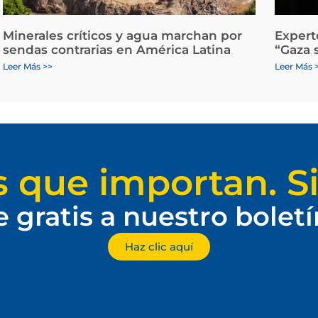
Minerales críticos y agua marchan por
Expert
sendas contrarias en América Latina
“Gaza 
Leer Más >>
Leer Más 
s que importan. Si
e gratis a nuestro bolet
Haz clic aquí