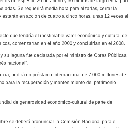
metros de espesor, 20 de ancho y 30 metros de largo en la par
ladas. Se requerirá media hora para alzarlas, cerrar la
y estarán en acción de cuatro a cinco horas, unas 12 veces a
ecto que tendría el inestimable valor económico y cultural de
nicos, comenzarían en el año 2000 y concluirían en el 2008.
y su laguna fue declarada por el ministro de Obras Públicas,
rés nacional".
necia, pedirá un préstamo internacional de 7.000 millones de
omo para la recuperación y mantenimiento del patrimonio
undial de generosidad económico-cultural de parte de
mbre se deberá pronunciar la Comisión Nacional para el