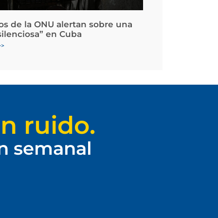
os de la ONU alertan sobre una
silenciosa” en Cuba
>>
n ruido.
ín semanal