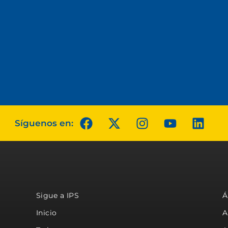
Síguenos en:
Sigue a IPS
Á
Inicio
A