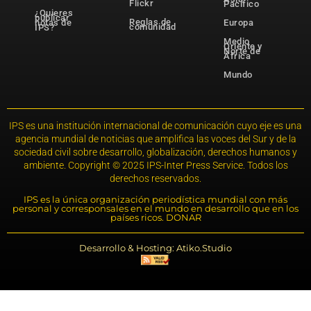
Flickr
Pacífico
¿Quieres
publicar
Reglas de
notas de
Europa
comunidad
IPS?
Medio
Oriente y
Norte de
África
Mundo
IPS es una institución internacional de comunicación cuyo eje es una
agencia mundial de noticias que amplifica las voces del Sur y de la
sociedad civil sobre desarrollo, globalización, derechos humanos y
ambiente. Copyright © 2025 IPS-Inter Press Service. Todos los
derechos reservados.
IPS es la única organización periodística mundial con más
personal y corresponsales en el mundo en desarrollo que en los
países ricos. DONAR
Desarrollo & Hosting: Atiko.Studio