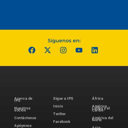
Síguenos en:
Acerca de
Sigue a IPS
África
IPS
Inicio
América
Nuestros
Latina y el
socios
Caribe
Twitter
Contáctenos
América del
Norte
Facebook
Apóyenos
Asia-