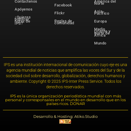
Contáctenos
América del
Norte
Facebook
Apóyenos
Asia-
Flickr
Pacífico
¿Quieres
publicar
Reglas de
notas de
Europa
comunidad
IPS?
Medio
Oriente y
Norte de
África
Mundo
IPS es una institución internacional de comunicación cuyo eje es una
agencia mundial de noticias que amplifica las voces del Sur y de la
sociedad civil sobre desarrollo, globalización, derechos humanos y
ambiente. Copyright © 2025 IPS-Inter Press Service. Todos los
derechos reservados.
IPS es la única organización periodística mundial con más
personal y corresponsales en el mundo en desarrollo que en los
países ricos. DONAR
Desarrollo & Hosting: Atiko.Studio