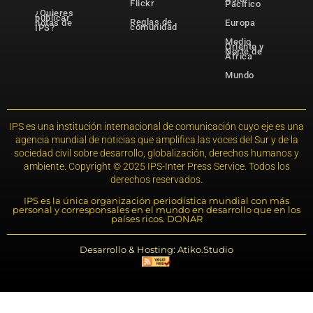
Flickr
Pacífico
¿Quieres
publicar
Reglas de
notas de
Europa
comunidad
IPS?
Medio
Oriente y
Norte de
África
Mundo
IPS es una institución internacional de comunicación cuyo eje es una
agencia mundial de noticias que amplifica las voces del Sur y de la
sociedad civil sobre desarrollo, globalización, derechos humanos y
ambiente. Copyright © 2025 IPS-Inter Press Service. Todos los
derechos reservados.
IPS es la única organización periodística mundial con más
personal y corresponsales en el mundo en desarrollo que en los
países ricos. DONAR
Desarrollo & Hosting: Atiko.Studio