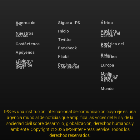
Acerca de
Sigue a IPS
África
IPS
Inicio
América
Nuestros
Latina y el
socios
Caribe
Twitter
Contáctenos
América del
Norte
Facebook
Apóyenos
Asia-
Flickr
Pacífico
¿Quieres
publicar
Reglas de
notas de
Europa
comunidad
IPS?
Medio
Oriente y
Norte de
África
Mundo
IPS es una institución internacional de comunicación cuyo eje es una
agencia mundial de noticias que amplifica las voces del Sur y de la
sociedad civil sobre desarrollo, globalización, derechos humanos y
ambiente. Copyright © 2025 IPS-Inter Press Service. Todos los
derechos reservados.