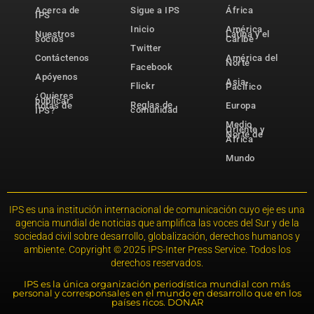
Acerca de
Sigue a IPS
África
IPS
Inicio
América
Nuestros
Latina y el
socios
Caribe
Twitter
Contáctenos
América del
Norte
Facebook
Apóyenos
Asia-
Flickr
Pacífico
¿Quieres
publicar
Reglas de
notas de
Europa
comunidad
IPS?
Medio
Oriente y
Norte de
África
Mundo
IPS es una institución internacional de comunicación cuyo eje es una
agencia mundial de noticias que amplifica las voces del Sur y de la
sociedad civil sobre desarrollo, globalización, derechos humanos y
ambiente. Copyright © 2025 IPS-Inter Press Service. Todos los
derechos reservados.
IPS es la única organización periodística mundial con más
personal y corresponsales en el mundo en desarrollo que en los
países ricos. DONAR