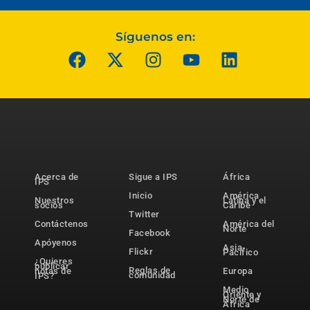
Síguenos en:
Acerca de
Sigue a IPS
África
IPS
Inicio
América
Nuestros
Latina y el
socios
Caribe
Twitter
Contáctenos
América del
Norte
Facebook
Apóyenos
Asia-
Flickr
Pacífico
¿Quieres
publicar
Reglas de
notas de
Europa
comunidad
IPS?
Medio
Oriente y
Norte de
África