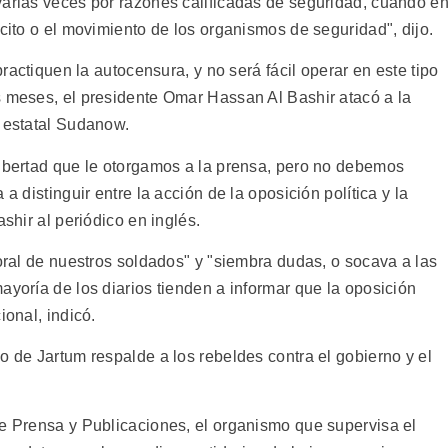
varias veces por razones calificadas de seguridad, cuando e
rcito o el movimiento de los organismos de seguridad", dijo.
practiquen la autocensura, y no será fácil operar en este tipo
s meses, el presidente Omar Hassan Al Bashir atacó a la
o estatal Sudanow.
libertad que le otorgamos a la prensa, pero no debemos
a distinguir entre la acción de la oposición política y la
ashir al periódico en inglés.
moral de nuestros soldados" y "siembra dudas, o socava a las
ayoría de los diarios tienden a informar que la oposición
ional, indicó.
o de Jartum respalde a los rebeldes contra el gobierno y el
de Prensa y Publicaciones, el organismo que supervisa el