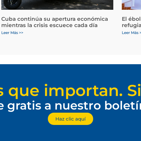
Cuba continúa su apertura económica
El ébo
mientras la crisis escuece cada día
refugi
Leer Más >>
Leer Más 
s que importan. Si
e gratis a nuestro bolet
Haz clic aquí