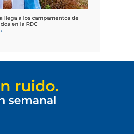
la llega a los campamentos de
ados en la RDC
>>
n ruido.
ín semanal