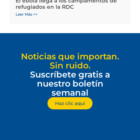
El ébola llega a los campamentos de
refugiados en la RDC
Leer Más >>
Noticias que importan.
Sin ruido.
Suscríbete gratis a
nuestro boletín
semanal
Haz clic aquí