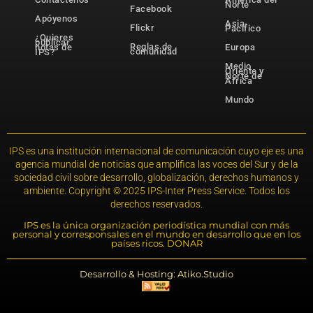
Norte
Facebook
Apóyenos
Asia-
Flickr
Pacífico
¿Quieres
publicar
Reglas de
notas de
Europa
comunidad
IPS?
Medio
Oriente y
Norte de
África
Mundo
IPS es una institución internacional de comunicación cuyo eje es una
agencia mundial de noticias que amplifica las voces del Sur y de la
sociedad civil sobre desarrollo, globalización, derechos humanos y
ambiente. Copyright © 2025 IPS-Inter Press Service. Todos los
derechos reservados.
IPS es la única organización periodística mundial con más
personal y corresponsales en el mundo en desarrollo que en los
países ricos. DONAR
Desarrollo & Hosting: Atiko.Studio