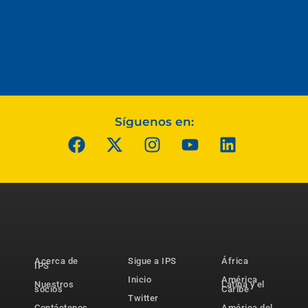
Síguenos en:
Acerca de
Sigue a IPS
África
IPS
Inicio
América
Nuestros
Latina y el
socios
Caribe
Twitter
Contáctenos
América del