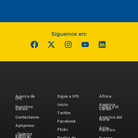
Síguenos en:
Acerca de
Sigue a IPS
África
IPS
Inicio
América
Nuestros
Latina y el
socios
Caribe
Twitter
Contáctenos
América del
Norte
Facebook
Apóyenos
Asia-
Flickr
Pacífico
¿Quieres
publicar
Reglas de