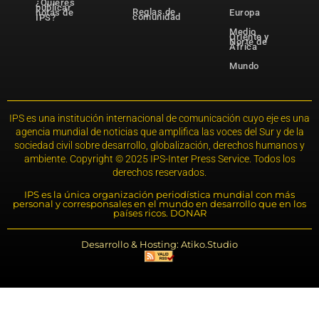
¿Quieres
publicar
Reglas de
notas de
Europa
comunidad
IPS?
Medio
Oriente y
Norte de
África
Mundo
IPS es una institución internacional de comunicación cuyo eje es una
agencia mundial de noticias que amplifica las voces del Sur y de la
sociedad civil sobre desarrollo, globalización, derechos humanos y
ambiente. Copyright © 2025 IPS-Inter Press Service. Todos los
derechos reservados.
IPS es la única organización periodística mundial con más
personal y corresponsales en el mundo en desarrollo que en los
países ricos. DONAR
Desarrollo & Hosting: Atiko.Studio