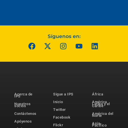
Síguenos en:
Acerca de
Sigue a IPS
África
IPS
Inicio
América
Nuestros
Latina y el
socios
Caribe
Twitter
Contáctenos
América del
Norte
Facebook
Apóyenos
Asia-
Flickr
Pacífico