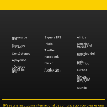
Acerca de
Sigue a IPS
África
IPS
Inicio
América
Nuestros
Latina y el
socios
Caribe
Twitter
Contáctenos
América del
Norte
Facebook
Apóyenos
Asia-
Flickr
Pacífico
¿Quieres
publicar
Reglas de
notas de
Europa
comunidad
IPS?
Medio
Oriente y
Norte de
África
Mundo
IPS es una institución internacional de comunicación cuyo eje es una