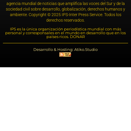
agencia mundial de noticias que amplifica las voces del Sur y de la
sociedad civil sobre desarrollo, globalización, derechos humanos y
ambiente. Copyright © 2025 IPS-Inter Press Service. Todos los
derechos reservados.
IPS es la única organización periodística mundial con más
personal y corresponsales en el mundo en desarrollo que en los
países ricos. DONAR
Desarrollo & Hosting: Atiko.Studio