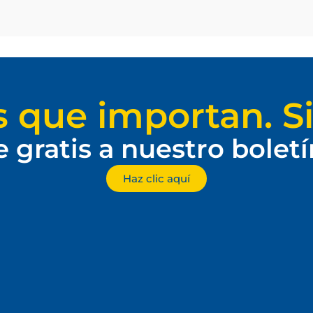
s que importan. Si
e gratis a nuestro bolet
Haz clic aquí