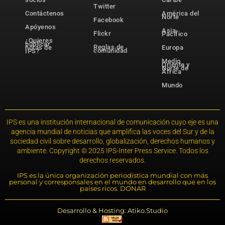
Twitter
Contáctenos
América del
Norte
Facebook
Apóyenos
Asia-
Flickr
Pacífico
¿Quieres
publicar
Reglas de
notas de
Europa
comunidad
IPS?
Medio
Oriente y
Norte de
África
Mundo
IPS es una institución internacional de comunicación cuyo eje es una
agencia mundial de noticias que amplifica las voces del Sur y de la
sociedad civil sobre desarrollo, globalización, derechos humanos y
ambiente. Copyright © 2025 IPS-Inter Press Service. Todos los
derechos reservados.
IPS es la única organización periodística mundial con más
personal y corresponsales en el mundo en desarrollo que en los
países ricos. DONAR
Desarrollo & Hosting: Atiko.Studio