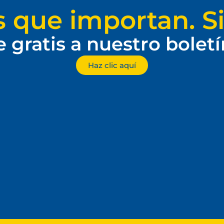
s que importan. Si
e gratis a nuestro bolet
Haz clic aquí