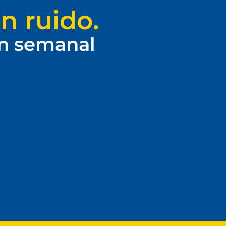
n ruido.
ín semanal