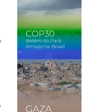
e
o
e