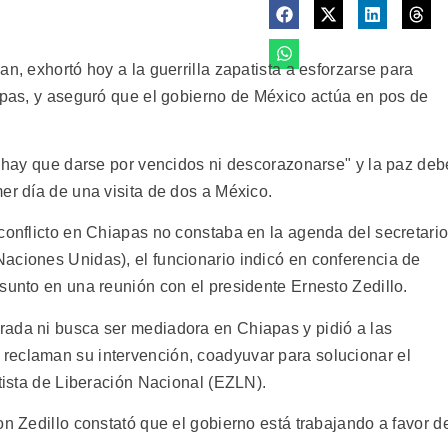
n, exhortó hoy a la guerrilla zapatista a esforzarse para
iapas, y aseguró que el gobierno de México actúa en pos de
o hay que darse por vencidos ni descorazonarse" y la paz deb
er día de una visita de dos a México.
 conflicto en Chiapas no constaba en la agenda del secretari
aciones Unidas), el funcionario indicó en conferencia de
sunto en una reunión con el presidente Ernesto Zedillo.
rada ni busca ser mediadora en Chiapas y pidió a las
reclaman su intervención, coadyuvar para solucionar el
atista de Liberación Nacional (EZLN).
on Zedillo constató que el gobierno está trabajando a favor d