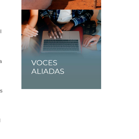
l
a
os
l