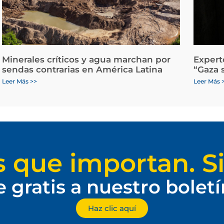
Minerales críticos y agua marchan por
Expert
sendas contrarias en América Latina
“Gaza 
Leer Más >>
Leer Más 
s que importan. Si
e gratis a nuestro bolet
Haz clic aquí