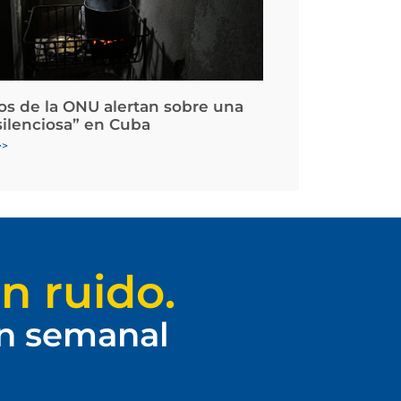
os de la ONU alertan sobre una
silenciosa” en Cuba
>>
n ruido.
ín semanal