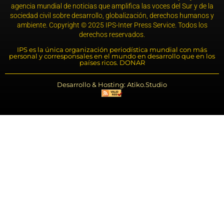
agencia mundial de noticias que amplifica las voces del Sur y de la
sociedad civil sobre desarrollo, globalización, derechos humanos y
ambiente. Copyright © 2025 IPS-Inter Press Service. Todos los
derechos reservados.
IPS es la única organización periodística mundial con más
personal y corresponsales en el mundo en desarrollo que en los
países ricos. DONAR
Desarrollo & Hosting: Atiko.Studio