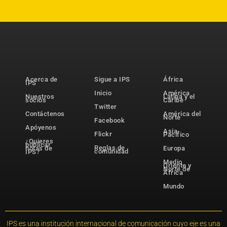
Acerca de
Sigue a IPS
África
IPS
Inicio
América
Nuestros
Latina y el
socios
Caribe
Twitter
Contáctenos
América del
Norte
Facebook
Apóyenos
Asia-
Flickr
Pacífico
¿Quieres
publicar
Reglas de
notas de
Europa
comunidad
IPS?
Medio
Oriente y
Norte de
África
Mundo
IPS es una institución internacional de comunicación cuyo eje es una