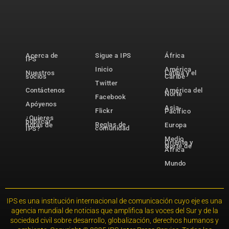
Acerca de
Sigue a IPS
África
IPS
Inicio
América
Nuestros
Latina y el
socios
Caribe
Twitter
Contáctenos
América del
Norte
Facebook
Apóyenos
Asia-
Flickr
Pacífico
¿Quieres
publicar
Reglas de
notas de
Europa
comunidad
IPS?
Medio
Oriente y
Norte de
África
Mundo
IPS es una institución internacional de comunicación cuyo eje es una
agencia mundial de noticias que amplifica las voces del Sur y de la
sociedad civil sobre desarrollo, globalización, derechos humanos y