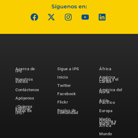
Síguenos en:
Acerca de
Sigue a IPS
África
IPS
Inicio
América
Nuestros
Latina y el
socios
Caribe
Twitter
Contáctenos
América del
Norte
Facebook
Apóyenos
Asia-
Flickr
Pacífico
¿Quieres
publicar
Reglas de
notas de
Europa
comunidad
IPS?
Medio
Oriente y
Norte de
África
Mundo