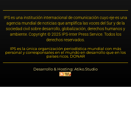
IPS es una institución internacional de comunicación cuyo eje es una
agencia mundial de noticias que amplifica las voces del Sur y de la
sociedad civil sobre desarrollo, globalización, derechos humanos y
ambiente. Copyright © 2025 IPS-Inter Press Service. Todos los
derechos reservados.
IPS es la única organización periodística mundial con más
personal y corresponsales en el mundo en desarrollo que en los
países ricos. DONAR
Desarrollo & Hosting: Atiko.Studio