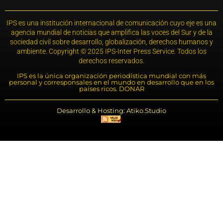
IPS es una institución internacional de comunicación cuyo eje es una
agencia mundial de noticias que amplifica las voces del Sur y de la
sociedad civil sobre desarrollo, globalización, derechos humanos y
ambiente. Copyright © 2025 IPS-Inter Press Service. Todos los
derechos reservados.
IPS es la única organización periodística mundial con más
personal y corresponsales en el mundo en desarrollo que en los
países ricos. DONAR
Desarrollo & Hosting: Atiko.Studio