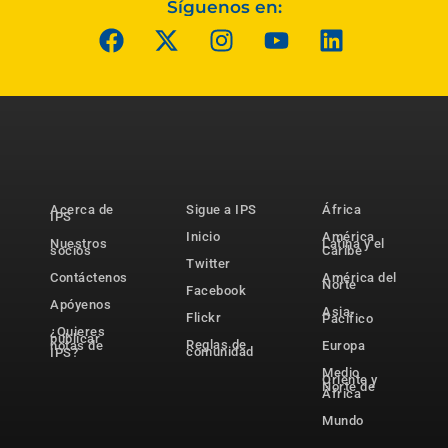
Síguenos en:
Acerca de
Sigue a IPS
África
IPS
Inicio
América
Nuestros
Latina y el
socios
Caribe
Twitter
Contáctenos
América del
Norte
Facebook
Apóyenos
Asia-
Flickr
Pacífico
¿Quieres
publicar
Reglas de
notas de
Europa
comunidad
IPS?
Medio
Oriente y
Norte de
África
Mundo