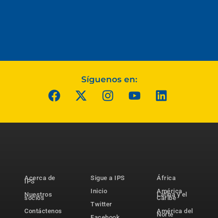
Síguenos en:
Acerca de
Sigue a IPS
África
IPS
Inicio
América
Nuestros
Latina y el
socios
Caribe
Twitter
Contáctenos
América del
Norte
Facebook