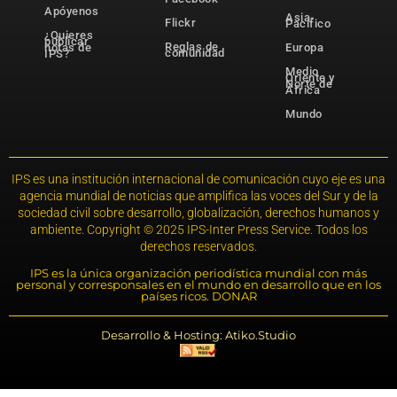
Apóyenos
Asia-
Flickr
Pacífico
¿Quieres
publicar
Reglas de
notas de
Europa
comunidad
IPS?
Medio
Oriente y
Norte de
África
Mundo
IPS es una institución internacional de comunicación cuyo eje es una
agencia mundial de noticias que amplifica las voces del Sur y de la
sociedad civil sobre desarrollo, globalización, derechos humanos y
ambiente. Copyright © 2025 IPS-Inter Press Service. Todos los
derechos reservados.
IPS es la única organización periodística mundial con más
personal y corresponsales en el mundo en desarrollo que en los
países ricos. DONAR
Desarrollo & Hosting: Atiko.Studio