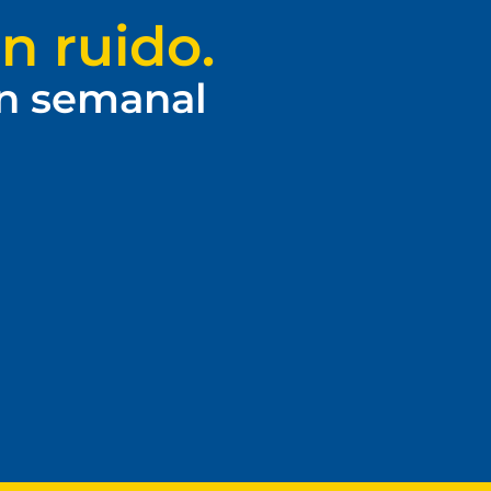
n ruido.
ín semanal