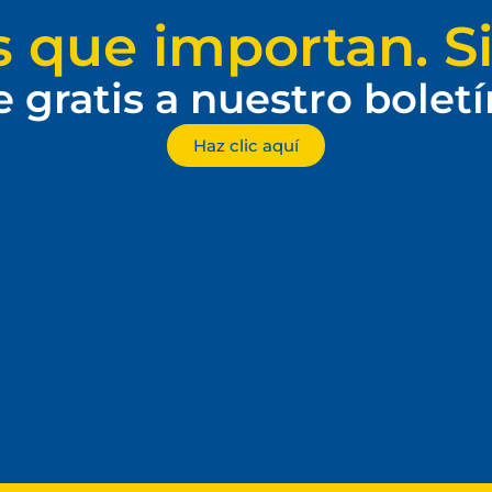
s que importan. Si
e gratis a nuestro bolet
Haz clic aquí