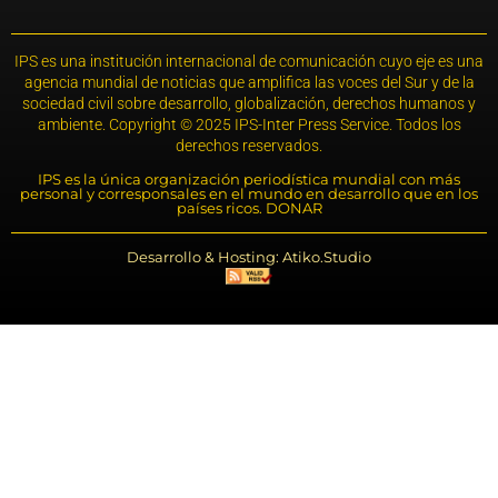
IPS es una institución internacional de comunicación cuyo eje es una
agencia mundial de noticias que amplifica las voces del Sur y de la
sociedad civil sobre desarrollo, globalización, derechos humanos y
ambiente. Copyright © 2025 IPS-Inter Press Service. Todos los
derechos reservados.
IPS es la única organización periodística mundial con más
personal y corresponsales en el mundo en desarrollo que en los
países ricos. DONAR
Desarrollo & Hosting: Atiko.Studio