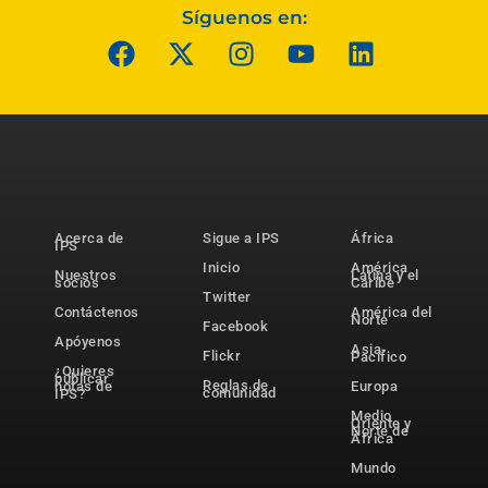
Síguenos en:
Acerca de
Sigue a IPS
África
IPS
Inicio
América
Nuestros
Latina y el
socios
Caribe
Twitter
Contáctenos
América del
Norte
Facebook
Apóyenos
Asia-
Flickr
Pacífico
¿Quieres
publicar
Reglas de
notas de
Europa
comunidad
IPS?
Medio
Oriente y
Norte de
África
Mundo