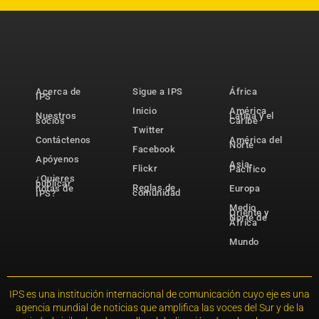
Acerca de
Sigue a IPS
África
IPS
Inicio
América
Nuestros
Latina y el
socios
Caribe
Twitter
Contáctenos
América del
Norte
Facebook
Apóyenos
Asia-
Flickr
Pacífico
¿Quieres
publicar
Reglas de
notas de
Europa
comunidad
IPS?
Medio
Oriente y
Norte de
África
Mundo
IPS es una institución internacional de comunicación cuyo eje es una
agencia mundial de noticias que amplifica las voces del Sur y de la