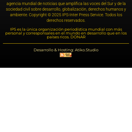
agencia mundial de noticias que amplifica las voces del Sur y de la
sociedad civil sobre desarrollo, globalización, derechos humanos y
ambiente. Copyright © 2025 IPS-Inter Press Service. Todos los
derechos reservados.
IPS es la única organización periodística mundial con más
personal y corresponsales en el mundo en desarrollo que en los
países ricos. DONAR
Desarrollo & Hosting: Atiko.Studio