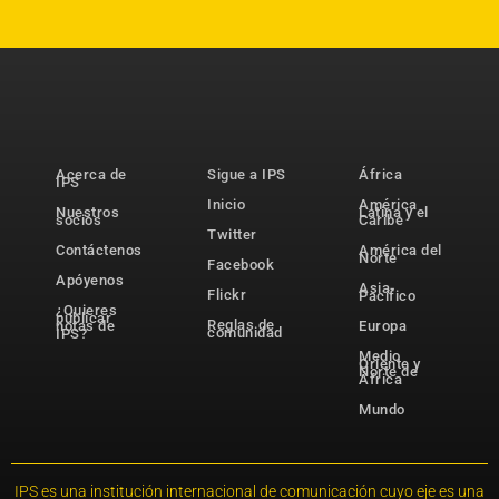
Acerca de
Sigue a IPS
África
IPS
Inicio
América
Nuestros
Latina y el
socios
Caribe
Twitter
Contáctenos
América del
Norte
Facebook
Apóyenos
Asia-
Flickr
Pacífico
¿Quieres
publicar
Reglas de
notas de
Europa
comunidad
IPS?
Medio
Oriente y
Norte de
África
Mundo
IPS es una institución internacional de comunicación cuyo eje es una