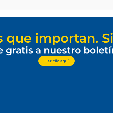
s que importan. Si
e gratis a nuestro bolet
Haz clic aquí