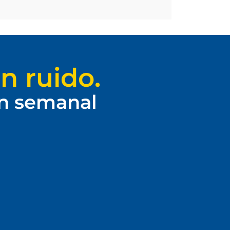
n ruido.
ín semanal