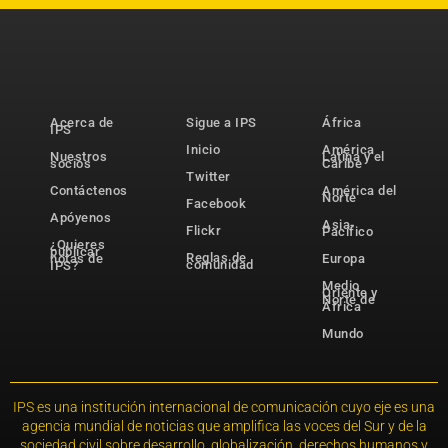
Acerca de
Sigue a IPS
África
IPS
Inicio
América
Nuestros
Latina y el
socios
Caribe
Twitter
Contáctenos
América del
Norte
Facebook
Apóyenos
Asia-
Flickr
Pacífico
¿Quieres
publicar
Reglas de
notas de
Europa
comunidad
IPS?
Medio
Oriente y
Norte de
África
Mundo
IPS es una institución internacional de comunicación cuyo eje es una
agencia mundial de noticias que amplifica las voces del Sur y de la
sociedad civil sobre desarrollo, globalización, derechos humanos y