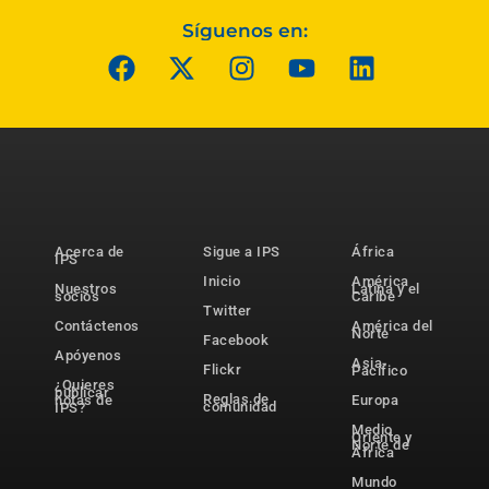
Síguenos en:
Acerca de
Sigue a IPS
África
IPS
Inicio
América
Nuestros
Latina y el
socios
Caribe
Twitter
Contáctenos
América del
Norte
Facebook
Apóyenos
Asia-
Flickr
Pacífico
¿Quieres
publicar
Reglas de
notas de
Europa
comunidad
IPS?
Medio
Oriente y
Norte de
África
Mundo