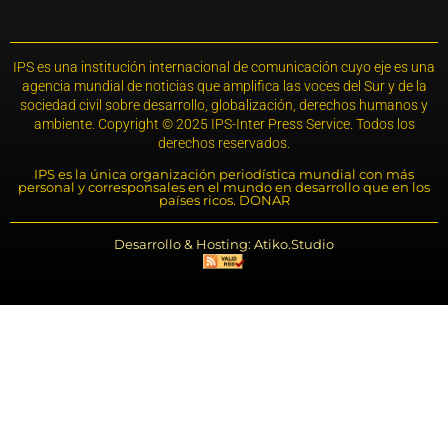
IPS es una institución internacional de comunicación cuyo eje es una
agencia mundial de noticias que amplifica las voces del Sur y de la
sociedad civil sobre desarrollo, globalización, derechos humanos y
ambiente. Copyright © 2025 IPS-Inter Press Service. Todos los
derechos reservados.
IPS es la única organización periodística mundial con más
personal y corresponsales en el mundo en desarrollo que en los
países ricos. DONAR
Desarrollo & Hosting: Atiko.Studio