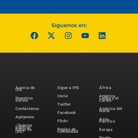
Síguenos en:
Acerca de
Sigue a IPS
África
IPS
Inicio
América
Nuestros
Latina y el
socios
Caribe
Twitter
Contáctenos
América del
Norte
Facebook
Apóyenos
Asia-
Flickr
Pacífico
¿Quieres
publicar
Reglas de
notas de
Europa
comunidad
IPS?
Medio