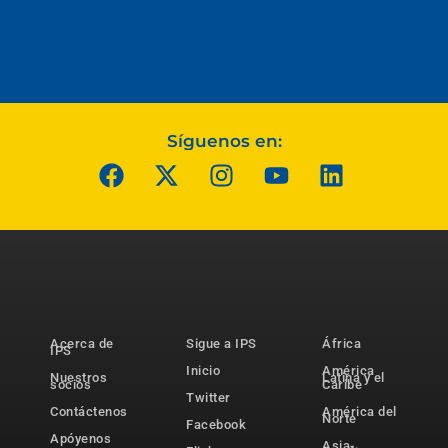
Síguenos en:
Acerca de
Sigue a IPS
África
IPS
Inicio
América
Nuestros
Latina y el
socios
Caribe
Twitter
Contáctenos
América del
Norte
Facebook
Apóyenos
Asia-