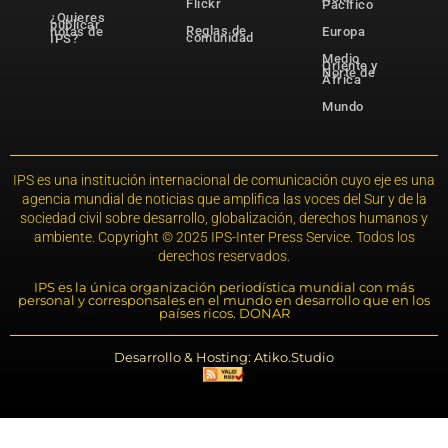
Flickr
Pacífico
¿Quieres
publicar
Reglas de
notas de
Europa
comunidad
IPS?
Medio
Oriente y
Norte de
África
Mundo
IPS es una institución internacional de comunicación cuyo eje es una
agencia mundial de noticias que amplifica las voces del Sur y de la
sociedad civil sobre desarrollo, globalización, derechos humanos y
ambiente. Copyright © 2025 IPS-Inter Press Service. Todos los
derechos reservados.
IPS es la única organización periodística mundial con más
personal y corresponsales en el mundo en desarrollo que en los
países ricos. DONAR
Desarrollo & Hosting: Atiko.Studio