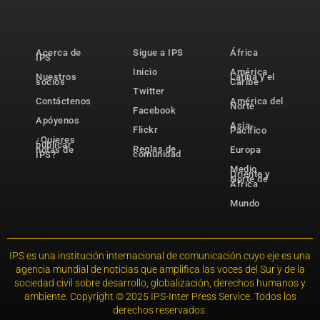
Acerca de
Sigue a IPS
África
IPS
Inicio
América
Nuestros
Latina y el
socios
Caribe
Twitter
Contáctenos
América del
Norte
Facebook
Apóyenos
Asia-
Flickr
Pacífico
¿Quieres
publicar
Reglas de
notas de
Europa
comunidad
IPS?
Medio
Oriente y
Norte de
África
Mundo
IPS es una institución internacional de comunicación cuyo eje es una
agencia mundial de noticias que amplifica las voces del Sur y de la
sociedad civil sobre desarrollo, globalización, derechos humanos y
ambiente. Copyright © 2025 IPS-Inter Press Service. Todos los
derechos reservados.