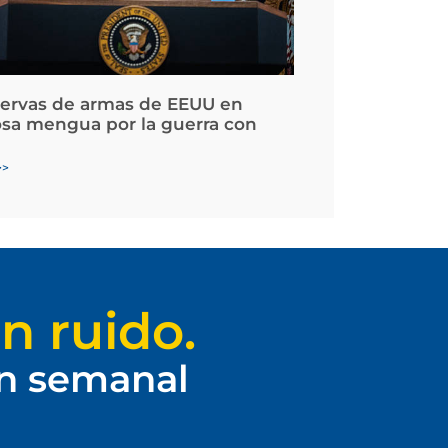
servas de armas de EEUU en
osa mengua por la guerra con
>>
n ruido.
ín semanal