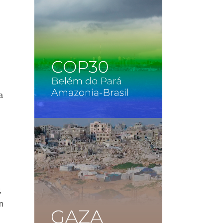
a
,
en