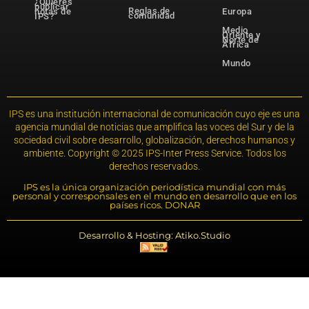
¿Quieres
publicar
Reglas de
notas de
Europa
comunidad
IPS?
Medio
Oriente y
Norte de
África
Mundo
IPS es una institución internacional de comunicación cuyo eje es una
agencia mundial de noticias que amplifica las voces del Sur y de la
sociedad civil sobre desarrollo, globalización, derechos humanos y
ambiente. Copyright © 2025 IPS-Inter Press Service. Todos los
derechos reservados.
IPS es la única organización periodística mundial con más
personal y corresponsales en el mundo en desarrollo que en los
países ricos. DONAR
Desarrollo & Hosting: Atiko.Studio