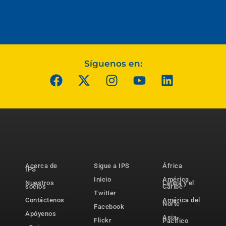
Síguenos en:
Acerca de
Sigue a IPS
África
IPS
Inicio
América
Nuestros
Latina y el
socios
Caribe
Twitter
Contáctenos
América del
Norte
Facebook
Apóyenos
Asia-
Flickr
Pacífico