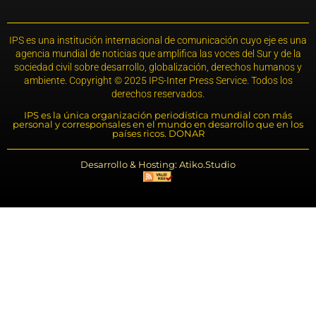
IPS es una institución internacional de comunicación cuyo eje es una
agencia mundial de noticias que amplifica las voces del Sur y de la
sociedad civil sobre desarrollo, globalización, derechos humanos y
ambiente. Copyright © 2025 IPS-Inter Press Service. Todos los
derechos reservados.
IPS es la única organización periodística mundial con más
personal y corresponsales en el mundo en desarrollo que en los
países ricos. DONAR
Desarrollo & Hosting: Atiko.Studio