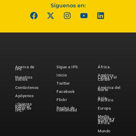
Síguenos en:
Acerca de
Sigue a IPS
África
IPS
Inicio
América
Nuestros
Latina y el
socios
Caribe
Twitter
Contáctenos
América del
Norte
Facebook
Apóyenos
Asia-
Flickr
Pacífico
¿Quieres
publicar
Reglas de
notas de
Europa
comunidad
IPS?
Medio
Oriente y
Norte de
África
Mundo