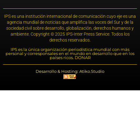
IPS es una institución internacional de comunicación cuyo eje es una
agencia mundial de noticias que amplifica las voces del Sur y de la
sociedad civil sobre desarrollo, globalización, derechos humanos y
ambiente. Copyright © 2025 IPS-Inter Press Service. Todos los
derechos reservados.
IPS es la única organización periodística mundial con más
personal y corresponsales en el mundo en desarrollo que en los
países ricos. DONAR
Desarrollo & Hosting: Atiko.Studio