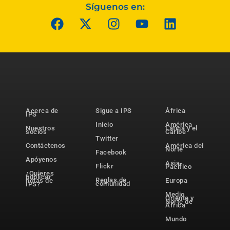
Síguenos en:
Acerca de
Sigue a IPS
África
IPS
Inicio
América
Nuestros
Latina y el
socios
Caribe
Twitter
Contáctenos
América del
Norte
Facebook
Apóyenos
Asia-
Flickr
Pacífico
¿Quieres
publicar
Reglas de
notas de
Europa
comunidad
IPS?
Medio
Oriente y
Norte de
África
Mundo