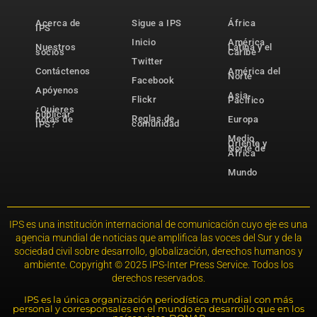
Acerca de
Sigue a IPS
África
IPS
Inicio
América
Nuestros
Latina y el
socios
Caribe
Twitter
Contáctenos
América del
Norte
Facebook
Apóyenos
Asia-
Flickr
Pacífico
¿Quieres
publicar
Reglas de
notas de
Europa
comunidad
IPS?
Medio
Oriente y
Norte de
África
Mundo
IPS es una institución internacional de comunicación cuyo eje es una
agencia mundial de noticias que amplifica las voces del Sur y de la
sociedad civil sobre desarrollo, globalización, derechos humanos y
ambiente. Copyright © 2025 IPS-Inter Press Service. Todos los
derechos reservados.
IPS es la única organización periodística mundial con más
personal y corresponsales en el mundo en desarrollo que en los