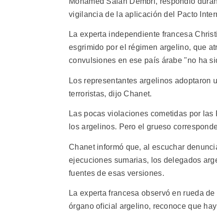
Mohamed Salah Dembri, respondió durant
vigilancia de la aplicación del Pacto Inte
La experta independiente francesa Christ
esgrimido por el régimen argelino, que a
convulsiones en ese país árabe "no ha sid
Los representantes argelinos adoptaron una
terroristas, dijo Chanet.
Las pocas violaciones cometidas por las 
los argelinos. Pero el grueso corresponde 
Chanet informó que, al escuchar denuncia
ejecuciones sumarias, los delegados arg
fuentes de esas versiones.
La experta francesa observó en rueda de
órgano oficial argelino, reconoce que ha