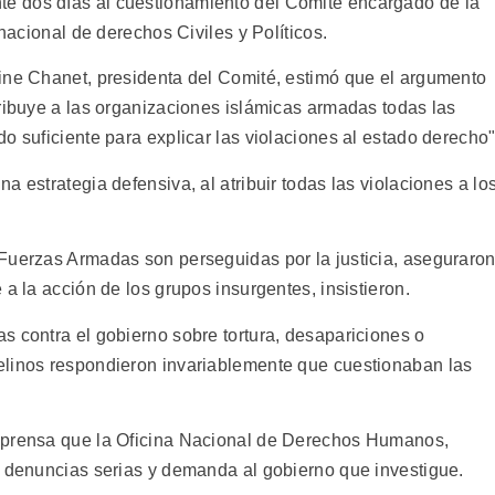
e dos días al cuestionamiento del Comité encargado de la
rnacional de derechos Civiles y Políticos.
ine Chanet, presidenta del Comité, estimó que el argumento
tribuye a las organizaciones islámicas armadas todas las
o suficiente para explicar las violaciones al estado derecho"
 estrategia defensiva, al atribuir todas las violaciones a lo
Fuerzas Armadas son perseguidas por la justicia, aseguraro
a la acción de los grupos insurgentes, insistieron.
s contra el gobierno sobre tortura, desapariciones o
elinos respondieron invariablemente que cuestionaban las
 prensa que la Oficina Nacional de Derechos Humanos,
y denuncias serias y demanda al gobierno que investigue.