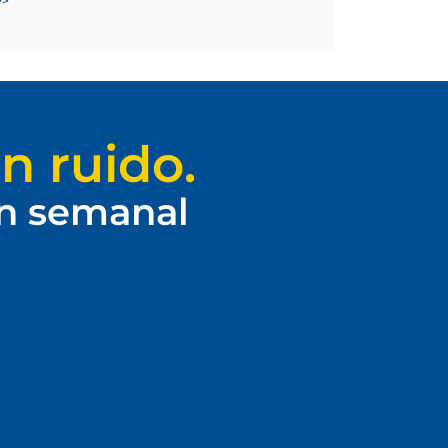
>>
n ruido.
ín semanal