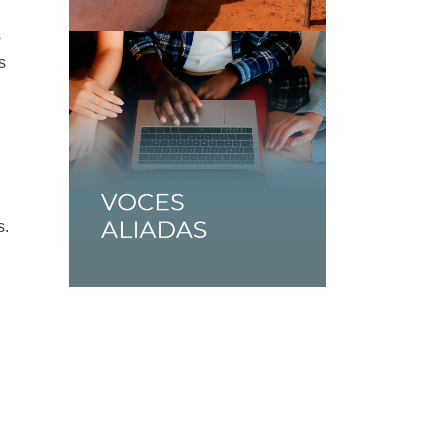
s
s
s.