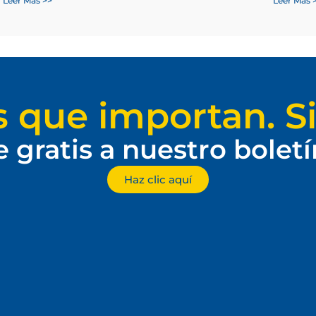
Leer Más >>
Leer Más 
s que importan. Si
e gratis a nuestro bolet
Haz clic aquí