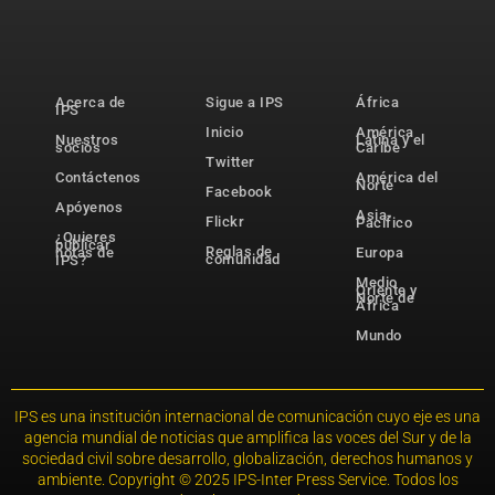
Acerca de
Sigue a IPS
África
IPS
Inicio
América
Nuestros
Latina y el
socios
Caribe
Twitter
Contáctenos
América del
Norte
Facebook
Apóyenos
Asia-
Flickr
Pacífico
¿Quieres
publicar
Reglas de
notas de
Europa
comunidad
IPS?
Medio
Oriente y
Norte de
África
Mundo
IPS es una institución internacional de comunicación cuyo eje es una
agencia mundial de noticias que amplifica las voces del Sur y de la
sociedad civil sobre desarrollo, globalización, derechos humanos y
ambiente. Copyright © 2025 IPS-Inter Press Service. Todos los