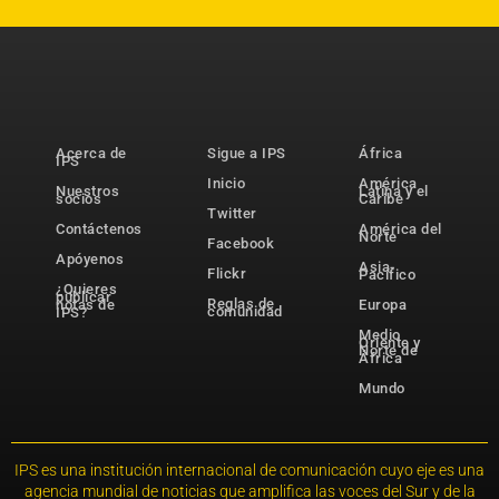
Acerca de
Sigue a IPS
África
IPS
Inicio
América
Nuestros
Latina y el
socios
Caribe
Twitter
Contáctenos
América del
Norte
Facebook
Apóyenos
Asia-
Flickr
Pacífico
¿Quieres
publicar
Reglas de
notas de
Europa
comunidad
IPS?
Medio
Oriente y
Norte de
África
Mundo
IPS es una institución internacional de comunicación cuyo eje es una
agencia mundial de noticias que amplifica las voces del Sur y de la