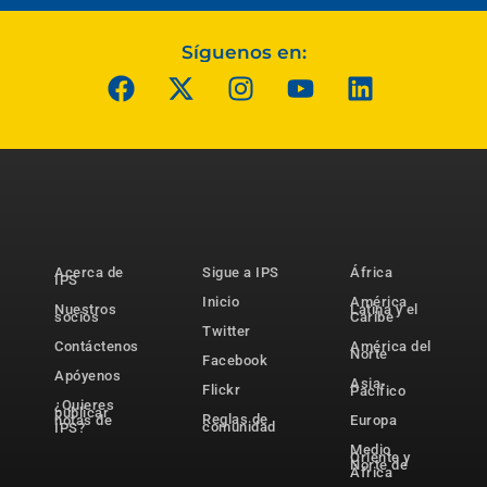
Síguenos en:
Acerca de
Sigue a IPS
África
IPS
Inicio
América
Nuestros
Latina y el
socios
Caribe
Twitter
Contáctenos
América del
Norte
Facebook
Apóyenos
Asia-
Flickr
Pacífico
¿Quieres
publicar
Reglas de
notas de
Europa
comunidad
IPS?
Medio
Oriente y
Norte de
África