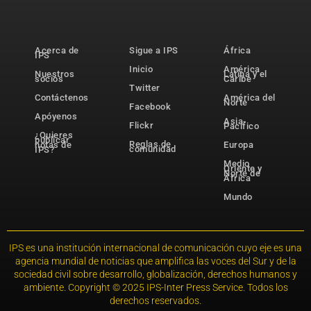
Acerca de
Sigue a IPS
África
IPS
Inicio
América
Nuestros
Latina y el
socios
Caribe
Twitter
Contáctenos
América del
Norte
Facebook
Apóyenos
Asia-
Flickr
Pacífico
¿Quieres
publicar
Reglas de
notas de
Europa
comunidad
IPS?
Medio
Oriente y
Norte de
África
Mundo
IPS es una institución internacional de comunicación cuyo eje es una
agencia mundial de noticias que amplifica las voces del Sur y de la
sociedad civil sobre desarrollo, globalización, derechos humanos y
ambiente. Copyright © 2025 IPS-Inter Press Service. Todos los
derechos reservados.