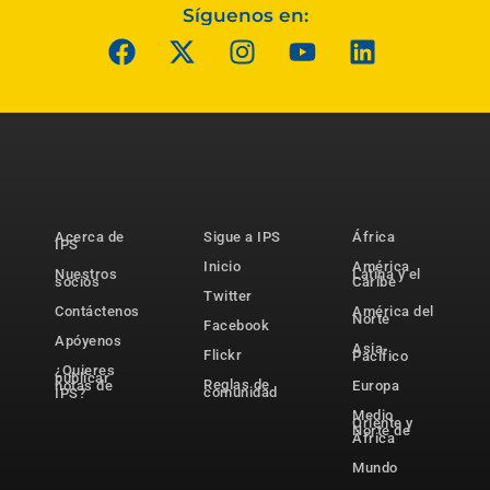
Síguenos en:
Acerca de
Sigue a IPS
África
IPS
Inicio
América
Nuestros
Latina y el
socios
Caribe
Twitter
Contáctenos
América del
Norte
Facebook
Apóyenos
Asia-
Flickr
Pacífico
¿Quieres
publicar
Reglas de
notas de
Europa
comunidad
IPS?
Medio
Oriente y
Norte de
África
Mundo