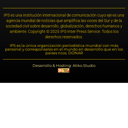
IPS es una institución internacional de comunicación cuyo eje es una
agencia mundial de noticias que amplifica las voces del Sur y de la
sociedad civil sobre desarrollo, globalización, derechos humanos y
ambiente. Copyright © 2025 IPS-Inter Press Service. Todos los
derechos reservados.
IPS es la única organización periodística mundial con más
personal y corresponsales en el mundo en desarrollo que en los
países ricos. DONAR
Desarrollo & Hosting: Atiko.Studio